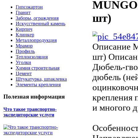
MUNGO Д
Гипсокартон
Гранит
шт)
Заборы, ограждения
Искусственный камень
Кирпич
Клинкер
Металлопродукция
Описание
M
Мрамор
Профиль
шт) Описан
Теплоизоляция
Уголки
Дюбель-гво
Химия строительная
Цемент
дюбель (не
Штукатурка, шпаклевка
Элементы крепления
оцинковочн
крепления 
Полезная информация
и многого д
Что такое транспортно-
экспедиторские услуги
Особеннос
Направляющ