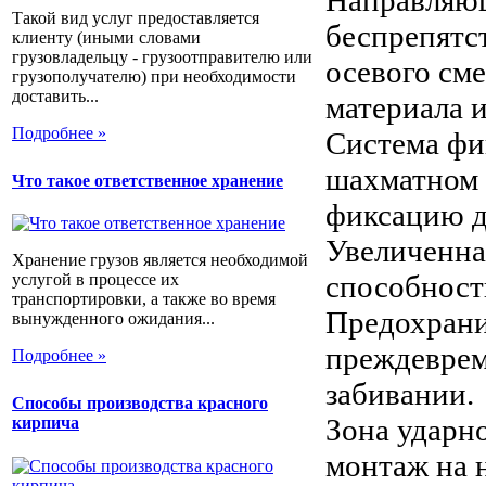
Такой вид услуг предоставляется
беспрепятс
клиенту (иными словами
грузовладельцу - грузоотправителю или
осевого см
грузополучателю) при необходимости
доставить...
материала и
Подробнее »
Система фи
шахматном 
Что такое ответственное хранение
фиксацию д
Увеличенна
Хранение грузов является необходимой
способност
услугой в процессе их
транспортировки, а также во время
Предохрани
вынужденного ожидания...
преждеврем
Подробнее »
забивании.
Способы производства красного
Зона ударн
кирпича
монтаж на 