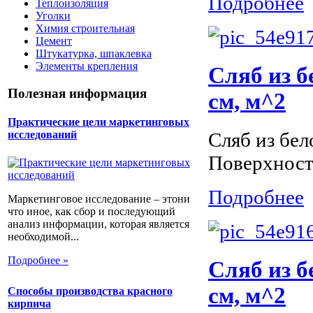
Подробнее
Теплоизоляция
Уголки
Химия строительная
Цемент
Штукатурка, шпаклевка
Элементы крепления
Сляб из б
Полезная информация
см, м^2
Практические цели маркетинговых
Сляб из бел
исследований
Поверхност
Подробнее
Маркетинговое исследование – этони
что иное, как сбор и последующий
анализ информации, которая является
необходимой...
Подробнее »
Сляб из 
см, м^2
Способы производства красного
кирпича