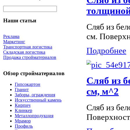
Сляб из б
толщиной 
Наши статьи
Сляб из бел
см. Поверх
Реклама
Маркетинг
Транспортная логистика
Подробнее
Складская логистика
Продажа стройматериалов
Обзор стройматериалов
Сляб из б
Гипсокартон
см, м^2
Гранит
Заборы, ограждения
Искусственный камень
Сляб из бел
Кирпич
Клинкер
Поверхност
Металлопродукция
Мрамор
Профиль