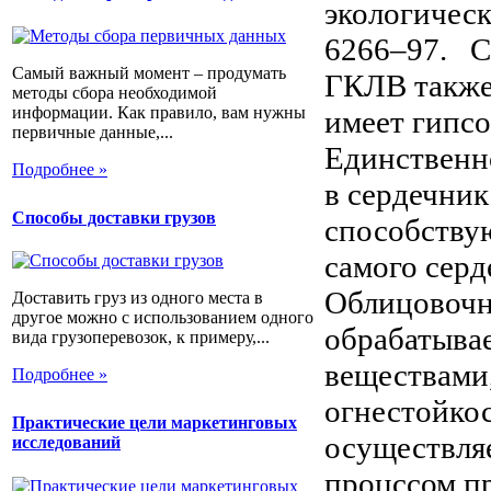
экологичес
6266–97. С
Самый важный момент – продумать
ГКЛВ также
методы сбора необходимой
информации. Как правило, вам нужны
имеет гипс
первичные данные,...
Единственн
Подробнее »
в сердечни
Способы доставки грузов
способству
самого серд
Облицовочн
Доставить груз из одного места в
другое можно с использованием одного
обрабатыва
вида грузоперевозок, к примеру,...
веществами
Подробнее »
огнестойко
Практические цели маркетинговых
осуществляе
исследований
процссом п