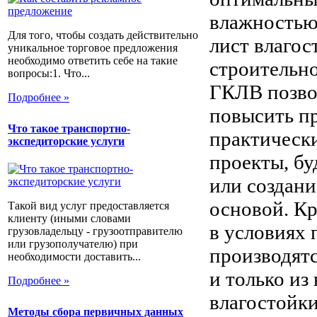
влажность
Для того, чтобы создать действительно
лист влагос
уникальное торговое предложения
необходимо ответить себе на такие
строительн
вопросы:1. Что...
ГКЛВ позвол
Подробнее »
повысить пр
Что такое транспортно-
практическ
экспедиторские услуги
проекты, бу
или создани
основой. К
Такой вид услуг предоставляется
клиенту (иными словами
в условиях
грузовладельцу - грузоотправителю
или грузополучателю) при
производят
необходимости доставить...
и только и
Подробнее »
влагостойк
Методы сбора первичных данных