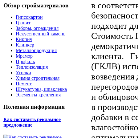
в соответс
Обзор стройматериалов
безопасност
Гипсокартон
Гранит
подходит д
Заборы, ограждения
Стоимость 
Искусственный камень
Кирпич
демократич
Клинкер
Металлопродукция
клиента. Г
Мрамор
Профиль
(ГКЛВ) испо
Теплоизоляция
Уголки
возведения
Химия строительная
Цемент
перегородок
Штукатурка, шпаклевка
и облицовоч
Элементы крепления
в производ
Полезная информация
добавки в 
Как составить рекламное
влагостойко
предложение
оптимальны