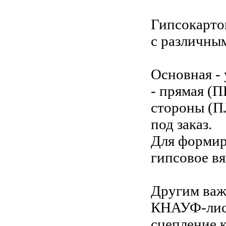
Гипсокарт
с различны
Основная -
- прямая (П
стороны (П
под заказ.
Для формир
гипсовое в
Другим важ
КНАУФ-лист
сцепление к