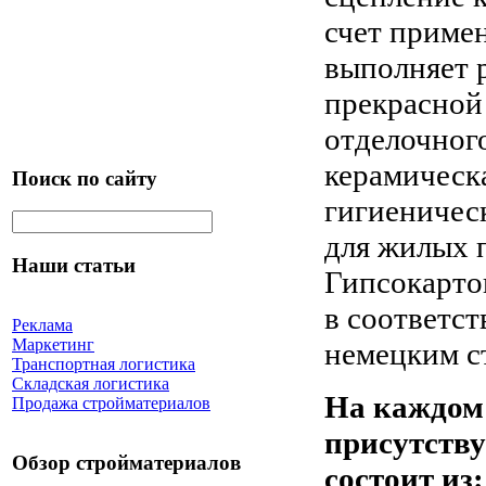
счет приме
выполняет р
прекрасной
отделочного
керамическа
Поиск по сайту
гигиеничес
для жилых 
Наши статьи
Гипсокарт
в соответс
Реклама
Маркетинг
немецким с
Транспортная логистика
Складская логистика
На каждом
Продажа стройматериалов
присутству
Обзор стройматериалов
состоит из: