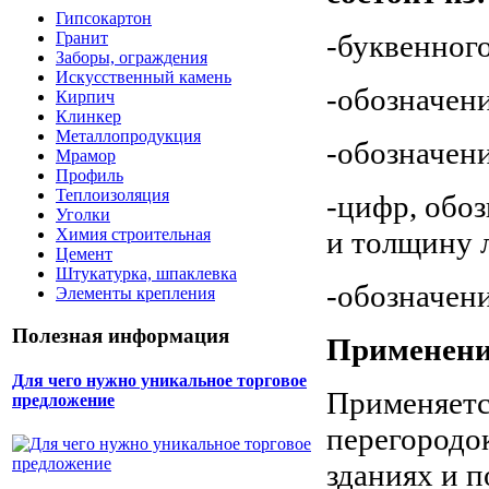
Гипсокартон
-буквенного
Гранит
Заборы, ограждения
Искусственный камень
-обозначени
Кирпич
Клинкер
Металлопродукция
-обозначен
Мрамор
Профиль
Теплоизоляция
-цифр, обо
Уголки
и толщину 
Химия строительная
Цемент
Штукатурка, шпаклевка
-обозначени
Элементы крепления
Полезная информация
Применени
Для чего нужно уникальное торговое
Применяетс
предложение
перегородок
зданиях и 