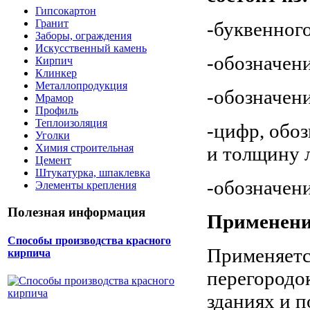
Гипсокартон
Гранит
-буквенного
Заборы, ограждения
Искусственный камень
-обозначени
Кирпич
Клинкер
Металлопродукция
-обозначен
Мрамор
Профиль
Теплоизоляция
-цифр, обо
Уголки
Химия строительная
и толщину 
Цемент
Штукатурка, шпаклевка
-обозначени
Элементы крепления
Полезная информация
Применени
Способы производства красного
Применяетс
кирпича
перегородок
зданиях и 