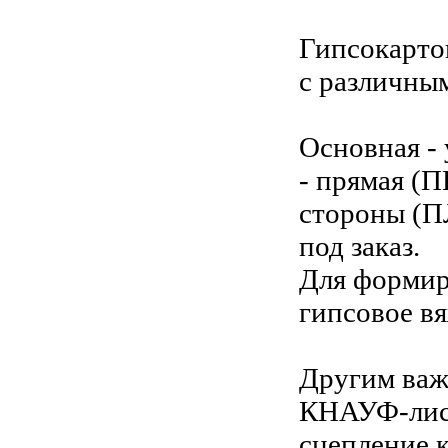
Гипсокарт
с различны
Основная -
- прямая (П
стороны (П
под заказ.
Для формир
гипсовое в
Другим важ
КНАУФ-лист
сцепление к