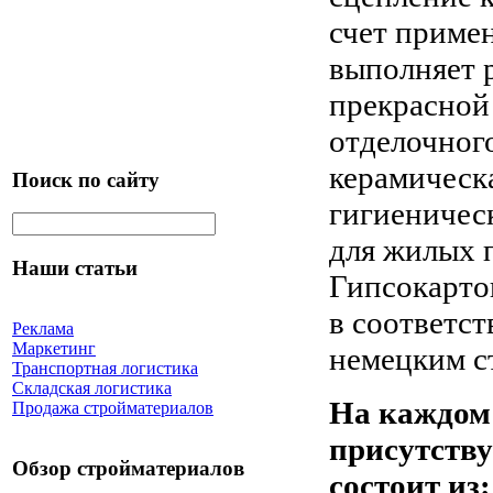
счет приме
выполняет р
прекрасной
отделочного
керамическа
Поиск по сайту
гигиеничес
для жилых 
Наши статьи
Гипсокарт
в соответс
Реклама
Маркетинг
немецким с
Транспортная логистика
Складская логистика
На каждом
Продажа стройматериалов
присутству
Обзор стройматериалов
состоит из: