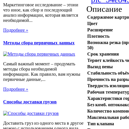
Маркетинговое исследование – этони
Описание
что иное, как сбор и последующий
анализ информации, которая является
Содержимое картр
необходимой...
Цвет
Расширение
Подробнее »
Плотность
Возможна резка (пр
Методы сбора первичных данных
50)
Срок хранения
Теряет клейкость ч
Самый важный момент – продумать
Выход пены
методы сбора необходимой
Стабильность объё
информации. Как правило, вам нужны
Прочность на разр
первичные данные,...
Твердость изоляци
Подробнее »
Рабочая температу
Характеристики го
Способы доставки грузов
Без комб. оптокоак
Количество компон
Максимальная рабо
Доставить груз из одного места в другое
Тип клапана
можно с использованием одного вида