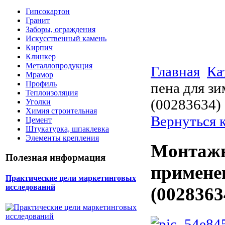
Гипсокартон
Гранит
Заборы, ограждения
Искусственный камень
Кирпич
Клинкер
Металлопродукция
Главная
Ка
Мрамор
Профиль
пена для зи
Теплоизоляция
(00283634)
Уголки
Химия строительная
Вернуться 
Цемент
Штукатурка, шпаклевка
Элементы крепления
Монтажн
Полезная информация
применен
Практические цели маркетинговых
исследований
(0028363