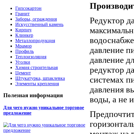
Производи
Гипсокартон
Гранит
Редуктор д
Заборы, ограждения
Искусственный камень
максимальн
Кирпич
Клинкер
водоснабже
Металлопродукция
Мрамор
давление п
Профиль
Теплоизоляция
давление д
Уголки
редуктор д
Химия строительная
Цемент
системах п
Штукатурка, шпаклевка
Элементы крепления
давления в
Полезная информация
воды, а не
Для чего нужно уникальное торговое
Предпочтит
предложение
горизонтал
монтаж на 