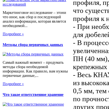
профиля, п
что сущест
Маркетинговое исследование – этони
профиля к 
что иное, как сбор и последующий
анализ информации, которая является
- При необ
необходимой...
для дюбеле
Подробнее »
- В процес
Методы сбора первичных данных
увеличенн
ПН (40 мм),
Самый важный момент – продумать
крепежных
методы сбора необходимой
информации. Как правило, вам нужны
- Весь КНА
первичные данные,...
из высокок
Подробнее »
0,5 мм, тем
Что такое ответственное хранение
по прочнос
других про