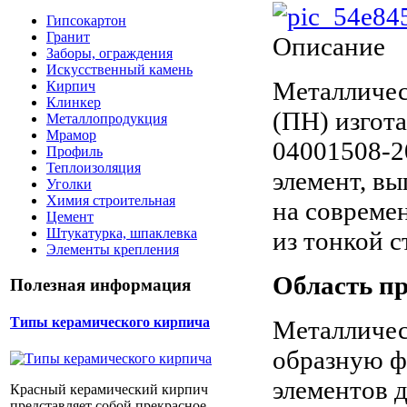
Гипсокартон
Гранит
Описание
Заборы, ограждения
Искусственный камень
Металличе
Кирпич
Клинкер
(ПН) изгота
Металлопродукция
Мрамор
04001508-2
Профиль
Теплоизоляция
элемент, в
Уголки
Химия строительная
на совреме
Цемент
Штукатурка, шпаклевка
из тонкой с
Элементы крепления
Область п
Полезная информация
Типы керамического кирпича
Металличе
образную ф
элементов д
Красный керамический кирпич
представляет собой прекрасное