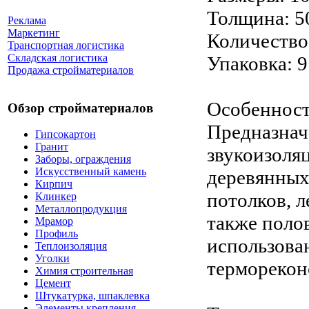
Толщина: 5
Реклама
Маркетинг
Количество 
Транспортная логистика
Складская логистика
Упаковка: 9
Продажа стройматериалов
Особенност
Обзор стройматериалов
Предназнач
Гипсокартон
Гранит
звукоизоля
Заборы, ограждения
Искусственный камень
деревянных
Кирпич
потолков, л
Клинкер
Металлопродукция
также поло
Мрамор
Профиль
использова
Теплоизоляция
Уголки
терморекон
Химия строительная
Цемент
Штукатурка, шпаклевка
Элементы крепления