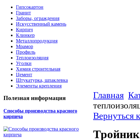
Гипсокартон
Гранит
Заборы, ограждения
Искусственный камень
Кирпич
Клинкер
Металлопродукция
Мрамор
Профиль
Теплоизоляция
Уголки
Химия строительная
Цемент
Штукатурка, шпаклевка
Элементы крепления
Главная
Ка
Полезная информация
теплоизоля
Способы производства красного
Вернуться 
кирпича
Тройник