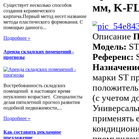
мм, K-F
Существует несколько способов
создания керамического
кирпича.Первый метод несет название
метода пластического формования. С
помощью данного...
Описание
П
Подробнее »
Модель:
S
Аренда складских помещений -
Референс:
S
прогнозы
Назначени
марки ST пр
положитель
Востребованность складских
помещений в настоящее время
(с учетом д
неуклонно возрастает. Специалисты
делая пятилетний прогноз развития
Универсаль
подобной недвижимости,...
применять е
Подробнее »
кондиционир
Как составить рекламное
промышленн
предложение