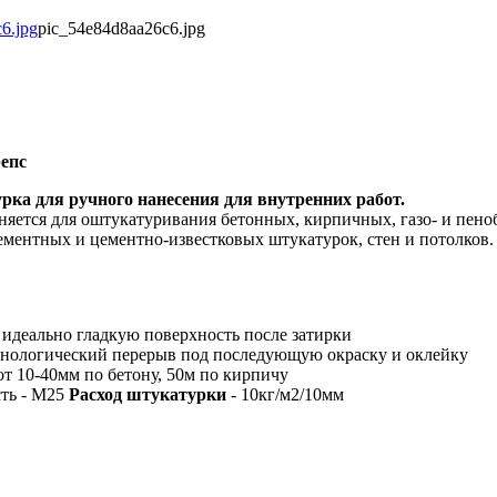
pic_54e84d8aa26c6.jpg
епс
рка для ручного нанесения для внутренних работ.
яется для оштукатуривания бетонных, кирпичных, газо- и пен
цементных и цементно-известковых штукатурок, стен и потолков.
ь идеально гладкую поверхность после затирки
нологический перерыв под последующую окраску и оклейку
 от 10-40мм по бетону, 50м по кирпичу
сть - М25
Расход штукатурки
- 10кг/м2/10мм