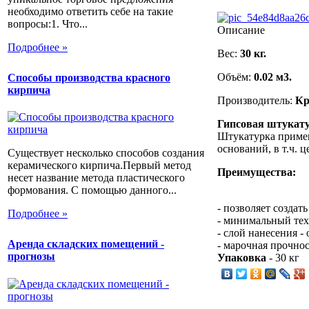
необходимо ответить себе на такие
вопросы:1. Что...
Описание
Подробнее »
Вес:
30 кг.
Объём:
0.02 м3.
Способы производства красного
кирпича
Производитель:
Кр
Гипсовая штукату
Штукатурка примен
оснований, в т.ч. 
Существует несколько способов создания
керамического кирпича.Первый метод
Преимущества:
несет название метода пластического
формования. С помощью данного...
- позволяет создат
Подробнее »
- минимальный тех
- слой нанесения -
Аренда складских помещений -
- марочная прочно
прогнозы
Упаковка
- 30 кг