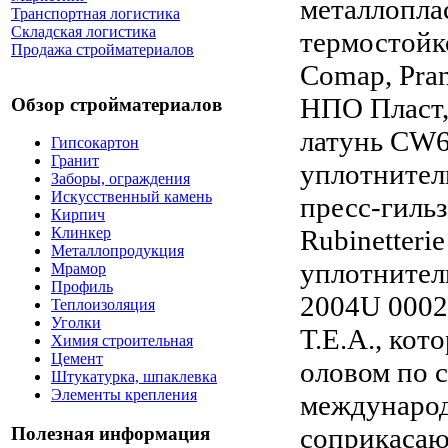
металлопла
Транспортная логистика
Складская логистика
термостойко
Продажа стройматериалов
Comap, Pran
НПО Пласт,
Обзор стройматериалов
латунь CW6
Гипсокартон
Гранит
уплотнител
Заборы, ограждения
Искусственный камень
пресс-гиль
Кирпич
Rubinetteri
Клинкер
Металлопродукция
уплотнител
Мрамор
Профиль
2004U 0002
Теплоизоляция
Уголки
Т.Е.А., кот
Химия строительная
Цемент
оловом по 
Штукатурка, шпаклевка
Элементы крепления
международ
соприкасаю
Полезная информация