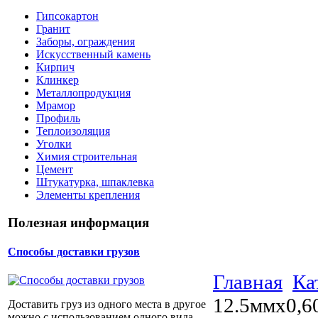
Гипсокартон
Гранит
Заборы, ограждения
Искусственный камень
Кирпич
Клинкер
Металлопродукция
Мрамор
Профиль
Теплоизоляция
Уголки
Химия строительная
Цемент
Штукатурка, шпаклевка
Элементы крепления
Полезная информация
Способы доставки грузов
Главная
Ка
12.5ммx0,6
Доставить груз из одного места в другое
можно с использованием одного вида