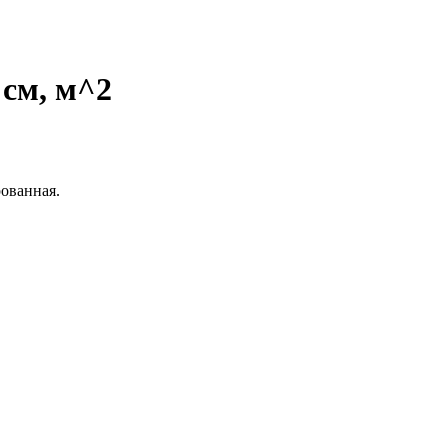
 см, м^2
ованная.