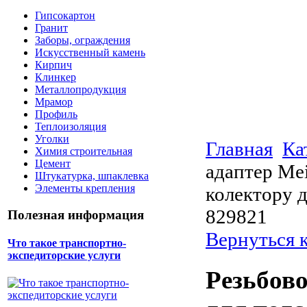
Гипсокартон
Гранит
Заборы, ограждения
Искусственный камень
Кирпич
Клинкер
Металлопродукция
Мрамор
Профиль
Теплоизоляция
Уголки
Главная
Ка
Химия строительная
Цемент
адаптер Me
Штукатурка, шпаклевка
Элементы крепления
колектору д
829821
Полезная информация
Вернуться 
Что такое транспортно-
экспедиторские услуги
Резьбов