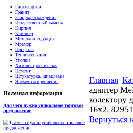
Гипсокартон
Гранит
Заборы, ограждения
Искусственный камень
Кирпич
Клинкер
Металлопродукция
Мрамор
Профиль
Теплоизоляция
Уголки
Химия строительная
Цемент
Штукатурка, шпаклевка
Главная
Ка
Элементы крепления
адаптер Me
Полезная информация
колектору 
Для чего нужно уникальное торговое
16x2, 8295
предложение
Вернуться 