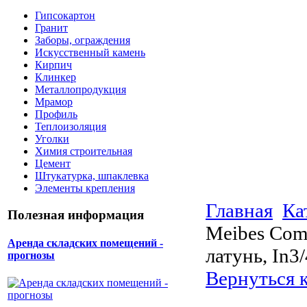
Гипсокартон
Гранит
Заборы, ограждения
Искусственный камень
Кирпич
Клинкер
Металлопродукция
Мрамор
Профиль
Теплоизоляция
Уголки
Химия строительная
Цемент
Штукатурка, шпаклевка
Элементы крепления
Главная
Ка
Полезная информация
Meibes Coma
Аренда складских помещений -
латунь, In3
прогнозы
Вернуться 