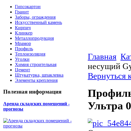
Гипсокартон
Гранит
Заборы, ограждения
Искусственный камень
Кирпич
Клинкер
Металлопродукция
Мрамор
Профиль
Теплоизоляция
Главная
Ка
Уголки
несущий Gy
Химия строительная
Цемент
Вернуться 
Штукатурка, шпаклевка
Элементы крепления
Профиль
Полезная информация
Ультра 
Аренда складских помещений -
прогнозы