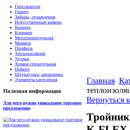
Гипсокартон
Гранит
Заборы, ограждения
Искусственный камень
Кирпич
Клинкер
Металлопродукция
Мрамор
Профиль
Теплоизоляция
Уголки
Химия строительная
Цемент
Штукатурка, шпаклевка
Главная
Ка
Элементы крепления
теплоизоля
Полезная информация
Вернуться 
Для чего нужно уникальное торговое
предложение
Тройник
K-FLEX 