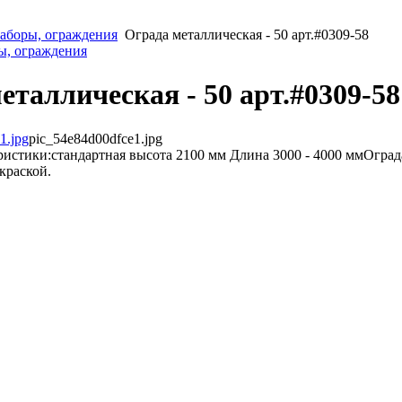
аборы, ограждения
Ограда металлическая - 50 арт.#0309-58
ры, ограждения
еталлическая - 50 арт.#0309-58
pic_54e84d00dfce1.jpg
истики:стандартная высота 2100 мм Длина 3000 - 4000 ммОград
краской.